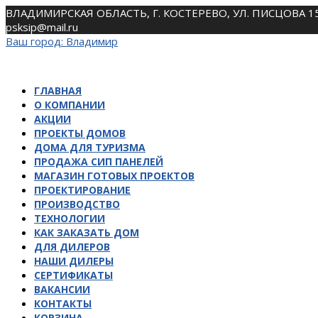
Skip
ВЛАДИМИРСКАЯ ОБЛАСТЬ, Г. КОСТЕРЕВО, УЛ. ПИСЦОВА 1
to
psksip@mail.ru
content
Ваш город:
Владимир
ГЛАВНАЯ
О КОМПАНИИ
АКЦИИ
ПРОЕКТЫ ДОМОВ
ДОМА ДЛЯ ТУРИЗМА
ПРОДАЖА СИП ПАНЕЛЕЙ
МАГАЗИН ГОТОВЫХ ПРОЕКТОВ
ПРОЕКТИРОВАНИЕ
ПРОИЗВОДСТВО
ТЕХНОЛОГИИ
КАК ЗАКАЗАТЬ ДОМ
ДЛЯ ДИЛЕРОВ
НАШИ ДИЛЕРЫ
СЕРТИФИКАТЫ
ВАКАНСИИ
КОНТАКТЫ
КОРЗИНА