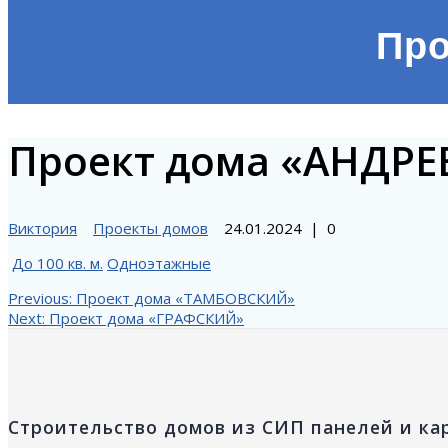
Про
Проект дома «АНДР
Виктория
Проекты домов
24.01.2024
|
0
До 100 кв. м.
Одноэтажные
Навигация
Previous
Previous:
Проект дома «ТАМБОВСКИЙ»
Next
post:
Next:
Проект дома «ГРАФСКИЙ»
post:
по
записям
Строительство домов из СИП панелей и ка